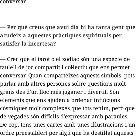
conversar.
— Per què creus que avui dia hi ha tanta gent que
acudeix a aquestes pràctiques espirituals per
satisfer la incertesa?
— Crec que el tarot o el zodíac són una espècie de
taulell de joc compartit i col·lectiu que ens permet
conversar. Quan comparteixes aquests símbols, pots
parlar amb altres persones sobre qüestions molt
grans des d'un lloc més juganer i divertit. Són
elements que ens ajuden a ordenar intuïcions
còsmiques molt complexes que tots tenim, però que
de vegades són difícils d'expressar amb paraules.
De cop, tens unes cartes amb unes il·lustracions i un
ordre preestablert per algú que ha destil·lat aquests