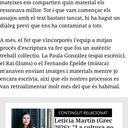
mateixes em compartien quin material els
ressonava millor. Tot i que vam començar els
assajos amb el text bastant tancat, hi ha hagut un
diàleg previ que ens ha contaminat a tots.
A més, el fet que s'incorporés l'equip a mitjan
procés d'escriptura va fer que fos un autèntic
treball col·lectiu. La Paula González (espai escènic),
el Rai (llums) o el Fernando Epelde (música)
m'anaven enviant imatges i materials mentre jo
encara escrivia, així que els nostres processos es
van retroalimentar molt més del que és habitual.
CONTINGUT RELACIONAT
Leticia Martín (Grec
2026): "La cultura no