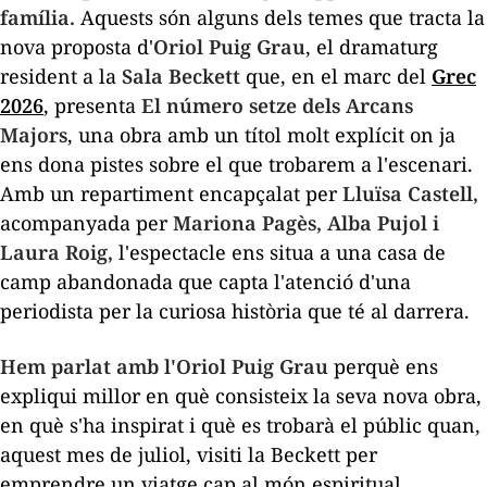
família.
Aquests són alguns dels temes que tracta la
nova proposta d'
Oriol Puig Grau
, el dramaturg
resident a la
Sala Beckett
que, en el marc del
Grec
2026
, presenta
El número setze dels Arcans
Majors
, una obra amb un títol molt explícit on ja
ens dona pistes sobre el que trobarem a l'escenari.
Amb un repartiment encapçalat per
Lluïsa Castell,
acompanyada per
Mariona Pagès, Alba Pujol i
Laura Roig,
l'espectacle ens situa a una casa de
camp abandonada que capta l'atenció d'una
periodista per la curiosa història que té al darrera.
Hem parlat amb l'Oriol Puig Grau
perquè ens
expliqui millor en què consisteix la seva nova obra,
en què s'ha inspirat i què es trobarà el públic quan,
aquest mes de juliol, visiti la Beckett per
emprendre un viatge cap al món espiritual.