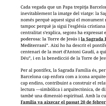
Cada vegada que un Papa trepitja Barcelo
inevitablement la imatge del viatge: la Sa
només perquè aquest sigui el monument més
tampoc perquè ja sigui l’església cristiana
centralitat s’explica, segons ha expressat
poderosa: la Torre de Jesús i
la Sagrada 
Mediterrani”
. Així ho ha descrit el pont
centenari de la mort d’Antoni Gaudí, a qui
Déu”, i en la benedicció de la Torre de Jes
Per al pontífex, la Sagrada Família és, per
Barcelona cap enfora com a icona arquitec
cap endins, contribuint a construir el rela
lectura —simbòlica i arquitectònica, de d
també una dimensió espiritual. Amb la c
Família va aixecar el passat 20 de febrer