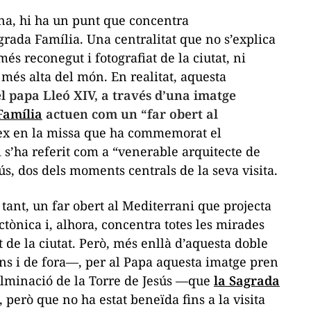
na, hi ha un punt que concentra
grada Família. Una centralitat que no s’explica
 reconegut i fotografiat de la ciutat, ni
 més alta del món. En realitat, aquesta
el papa Lleó XIV, a través d’una imatge
Família
actuen com un “far obert al
ífex en la missa que ha commemorat el
 s’ha referit com a “venerable arquitecte de
ús, dos dels moments centrals de la seva visita.
 tant, un far obert al Mediterrani que projecta
tònica i, alhora, concentra totes les mirades
t de la ciutat. Però, més enllà d’aquesta doble
ins i de fora—, per al Papa aquesta imatge pren
ulminació de la Torre de Jesús —que
la Sagrada
, però que no ha estat beneïda fins a la visita