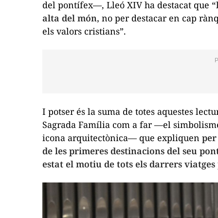
del pontífex—, Lleó XIV ha destacat que
“
alta del món,
no per destacar en cap rànq
els valors cristians”.
I potser és la suma de totes aquestes lect
Sagrada Família com a far —el simbolisme 
icona arquitectònica— que expliquen
per 
de les primeres destinacions del seu pon
estat el motiu de tots els darrers viatges 