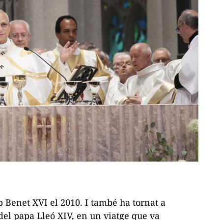
b Benet XVI el 2010. I també ha tornat a
 del papa Lleó XIV, en un viatge que va