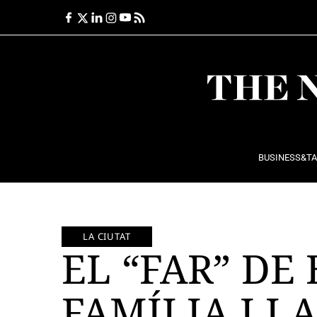
Ir
al
contenido
BUSINESS&T
LA CIUTAT
EL “FAR” DE
FAMÍLIA I LA