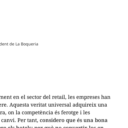
dent de La Boqueria
ment en el sector del
retail
, les empreses han
ere. Aquesta veritat universal adquireix una
ra, on la competència és ferotge i les
 canvi. Per tant,
considero que és una bona
e els hotels: per què no convertir-los en