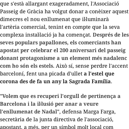
que s'està allargant exageradament, l'Associació
Passeig de Gràcia ha volgut donar a conèixer aquest
dimecres el nou enllumenat que il·luminarà
l'artèria comercial, tenint en compte que la seva
complexa instal·lació ja ha començat.
Després de les
seves populars papallones, els comerciants han
apostat per celebrar el 200 aniversari del passeig
donant protagonisme a un element més nadalenc
com ho són els estels.
Això sí, sense perdre l'accent
barceloní, fent una picada d'ullet
a l'estel que
corona des de fa un any la Sagrada Família
.
"Volem que es recuperi l'orgull de pertinença a
Barcelona i la il·lusió per anar a veure
l'enllumenat de Nadal"
, defensa Marga Farga,
secretària de la junta directiva de l'associació,
apostant, a més, per un símbol molt local com