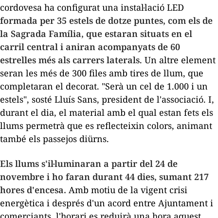
cordovesa ha configurat una instal·lació LED
formada per 35 estels de dotze puntes, com els de
la Sagrada Família, que estaran situats en el
carril central i aniran acompanyats de 60
estrelles més als carrers laterals
. Un altre element
seran les més de 300 files amb tires de llum, que
completaran el decorat. "Serà un cel de 1.000 i un
estels", sosté Lluís Sans, president de l'associació. I,
durant el dia, el material amb el qual estan fets els
llums permetrà que es reflecteixin colors, animant
també els passejos diürns.
Els llums s'il·luminaran a partir del 24 de
novembre i ho faran durant 44 dies, sumant 217
hores d'encesa.
Amb motiu de la vigent crisi
energètica i després d'un acord entre Ajuntament i
comerciants, l'horari es reduirà una hora aquest