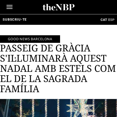
Ir
al
contenido
SUBSCRIU-TE
CAT
ESP
GOOD NEWS BARCELONA
PASSEIG DE GRÀCIA
S'IL·LUMINARÀ AQUEST
NADAL AMB ESTELS COM
EL DE LA SAGRADA
FAMÍLIA