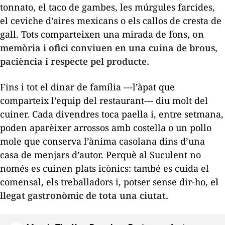
tonnato
, el
taco
de gambes, les múrgules farcides,
el
ceviche
d’aires mexicans o els
callos
de cresta de
gall. Tots comparteixen una mirada de fons,
on
memòria i ofici conviuen en una cuina de brous,
paciència i respecte pel producte.
Fins i tot el dinar de família ---l’àpat que
comparteix l’equip del restaurant--- diu molt del
cuiner. Cada divendres toca paella i, entre setmana,
poden aparèixer arrossos amb costella o un
pollo
mole
que conserva l’ànima casolana dins d’una
casa de menjars d’autor. Perquè al Suculent no
només es cuinen plats icònics: també es cuida el
comensal, els treballadors i, potser sense dir-ho,
el
llegat gastronòmic de tota una ciutat.