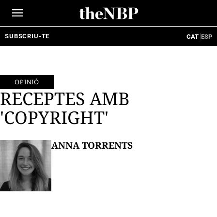
Ir
al
contenido
SUBSCRIU-TE
CAT
ESP
OPINIÓ
RECEPTES AMB
'COPYRIGHT'
ANNA TORRENTS