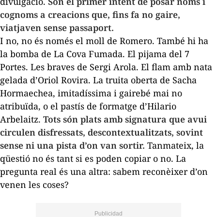
divulgació.
Són el primer intent de posar noms i
cognoms a creacions que, fins fa no gaire,
viatjaven sense passaport.
I no, no és només el moll de Romero. També hi ha
la bomba de La Cova Fumada. El pijama del 7
Portes. Les braves de Sergi Arola. El flam amb nata
gelada d’Oriol Rovira. La truita oberta de Sacha
Hormaechea, imitadíssima i gairebé mai no
atribuïda, o el pastís de formatge d’Hilario
Arbelaitz.
Tots són plats amb signatura que avui
circulen disfressats, descontextualitzats, sovint
sense ni una pista d’on van sortir.
Tanmateix, la
qüestió no és tant si es poden copiar o no. La
pregunta real és una altra: sabem reconèixer d’on
venen les coses?