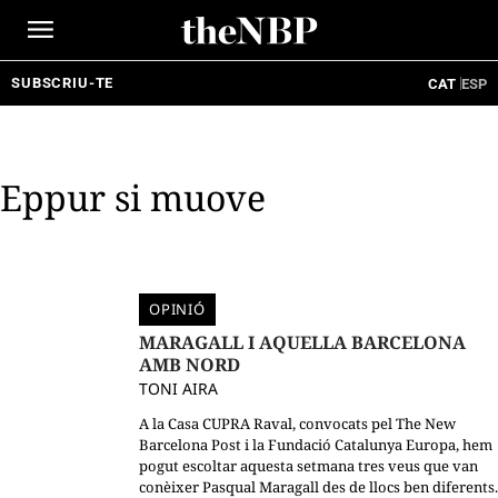
Ir
al
contenido
SUBSCRIU-TE
CAT
ESP
Eppur si muove
OPINIÓ
MARAGALL I AQUELLA BARCELONA
AMB NORD
TONI AIRA
A la Casa CUPRA Raval, convocats pel The New
Barcelona Post i la Fundació Catalunya Europa, hem
pogut escoltar aquesta setmana tres veus que van
conèixer Pasqual Maragall des de llocs ben diferents.