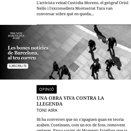
L'activista veïnal Custòdia Moreno, el geògraf Oriol
Nel·lo i l'exconsellera Montserrat Tura van
conversar sobre què en queda,...
OPINIÓ
UNA OBRA VIVA CONTRA LA
LLEGENDA
TONI AIRA
Hi ha converses que no s’apaguen quan en teoria
acaben. Continuen, com un eco de fons, removent
certeses. Passa sovint als Moments Estel·lars que ja