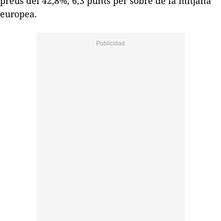
preus del
42,8%
, 6,3 punts per sobre de la mitjana
europea.