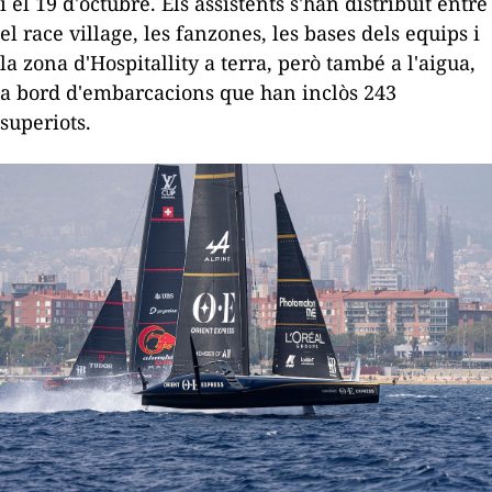
i el 19 d'octubre. Els assistents s'han distribuït entre
el
race village
, les
fanzones
, les bases dels equips i
la zona d'
Hospitallity
a terra, però també a l'aigua,
a bord d'embarcacions que han inclòs 243
superiots.