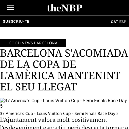
Ir
al
contenido
SUBSCRIU-TE
CAT
ESP
GOOD NEWS BARCELONA
BARCELONA S'ACOMIADA
DE LA COPA DE
L'AMÈRICA MANTENINT
EL SEU LLEGAT
37 America’s Cup - Louis Vuitton Cup - Semi Finals Race Day 5
L'Ajuntament valora molt positivament
l'esdeveniment esportiu però descarta tornar a