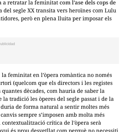
 a retratar la feminitat
com l’ase dels cops de
 del segle XX transita vers heroïnes com Lulu
idores, però en plena lluita per imposar els
e la feminitat en l’òpera romàntica no només
rtori (quelcom que els directors i les registes
es quantes dècades, com hauria de saber la
 la tradició les òperes del segle passat i de la
 duria de forma natural a sentir moltes més
ls canvis sempre s’imposen amb molta més
contextualització crítica de l’òpera serà
avui és prou desvetllat com perquè no necessiti