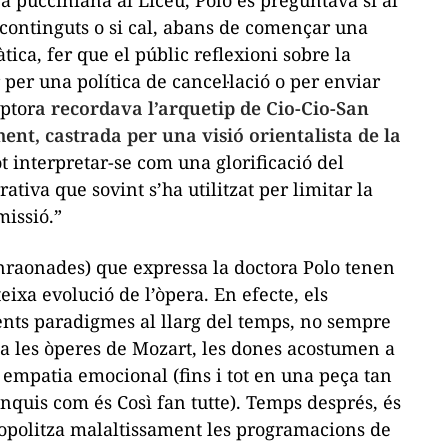
era pucciniana al Liceu, Polo es preguntava si al
 continguts o si cal, abans de començar una
ca, fer que el públic reflexioni sobre la
 per una política de cancel·lació o per enviar
iptor
a recordava l’arquetip de Cio-Cio-San
nt, castrada per una visió orientalista de la
ot interpretar-se com una glorificació del
ativa que sovint s’ha utilitzat per limitar la
missió.”
enraonades) que expressa la doctora Polo tenen
eixa evolució de l’òpera. En efecte, els
ents paradigmes al llarg del temps, no sempre
 a les òperes de Mozart, les dones acostumen a
 empatia emocional (fins i tot en una peça tan
ianquis com és
Così fan tutte
). Temps després, és
nopolitza malaltissament les programacions de