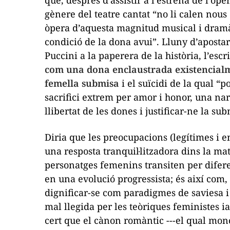
què, després d’assistir a l’estrena de l’òp
gènere del teatre cantat “no li calen nous
òpera d’aquesta magnitud musical i dramàti
condició de la dona avui”. Lluny d’apostar
Puccini a la paperera de la història, l’escr
com una dona enclaustrada existencialme
femella submisa
i el suïcidi de la qual “p
sacrifici extrem per amor i honor, una narr
llibertat de les dones i justificar-ne la sub
Diria que les preocupacions (legítimes i 
una resposta tranquil·litzadora dins la mat
personatges femenins transiten per difer
en una evolució progressista; és així com,
dignificar-se com paradigmes de saviesa i
mal llegida per les teòriques feministes 
cert que el cànon romàntic ---el qual mo