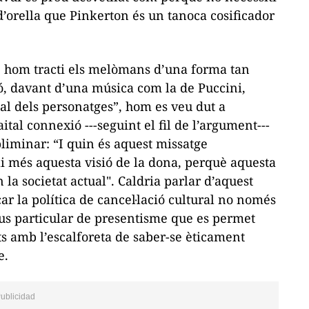
d’orella que Pinkerton és un tanoca cosificador
ue hom tracti els melòmans d’una forma tan
ió, davant d’una música com la de Puccini,
nal dels personatges”, hom es veu dut a
ital connexió ---seguint el fil de l’argument---
liminar: “I quin és aquest missatge
i més aquesta visió de la dona, perquè aquesta
la societat actual". Caldria parlar d’aquest
r la política de cancel·lació cultural no només
pus particular de presentisme que es permet
ts amb l’escalforeta de saber-se èticament
e.