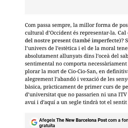
Com passa sempre, la millor forma de posa
cultural d’Occident és representar-la.
Cal 
del nostre present (també imperfecte)? Sí
l’univers de l’estètica i el de la moral te
absolutament allunyats dins l’oceà del sab
sentimental no comporta necessàriament 
plorar la mort de Cio-Cio-San, en definiti
alegrement l’abandó i vexació de les seny
bàsica, pràcticament de primer curs de 
d’universitat que no passarien ni una IT
avui i d’aquí a un segle tindrà tot el senti
Afegeix
The New Barcelona Post
com a fon
gratuïta