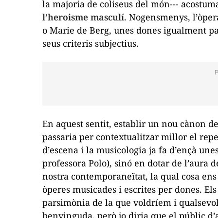
la majoria de coliseus del món--- acostuma
l’heroisme masculí
. Nogensmenys, l’òpera
o Marie de Berg, unes dones igualment pat
seus criteris subjectius.
En aquest sentit, establir un nou cànon d
passaria per contextualitzar millor el repe
d’escena i la musicologia ja fa d’ençà un
professora Polo), sinó en dotar de l’aura de
nostra contemporaneïtat, la qual cosa ens
òperes musicades i escrites per dones. E
parsimònia de la que voldríem i qualsevol 
benvinguda, però jo diria que el públic d’