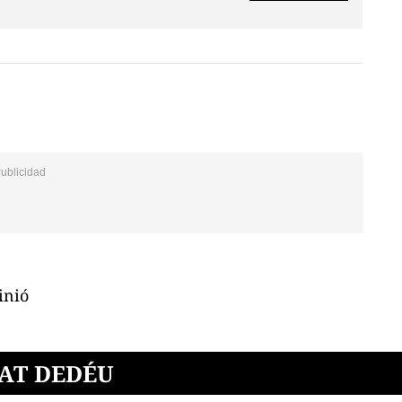
inió
NAT DEDÉU