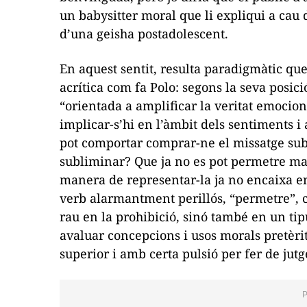
un
babysitter
moral que li expliqui a cau 
d’una geisha postadolescent.
En aquest sentit, resulta paradigmàtic q
acrítica com fa Polo: segons la seva posic
“orientada a amplificar la veritat emocio
implicar-s’hi en l’àmbit dels sentiments i a
pot comportar comprar-ne el missatge sub
subliminar? Que ja no es pot permetre ma
manera de representar-la ja no encaixa en 
verb alarmantment perillós, “permetre”, ca
rau en la prohibició, sinó també en un ti
avaluar concepcions i usos morals pretèri
superior i amb certa pulsió per fer de jutg