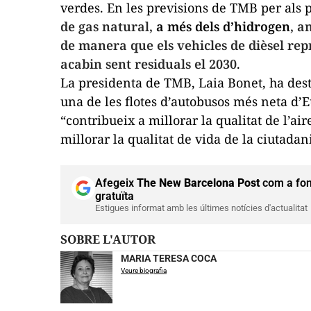
verdes. En les previsions de TMB per als
de gas natural,
a més dels d’hidrogen
, a
de manera que els vehicles de dièsel rep
acabin sent residuals el 2030
.
La presidenta de TMB, Laia Bonet, ha dest
una de les flotes d’autobusos més neta d’E
“contribueix a millorar la qualitat de l’ai
millorar la qualitat de vida de la ciutadan
Afegeix
The New Barcelona Post
com a fon
gratuïta
Estigues informat amb les últimes notícies d'actualitat
SOBRE L'AUTOR
MARIA TERESA COCA
Veure biografia