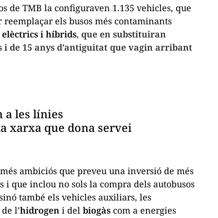
sos de TMB la configuraven 1.135 vehicles, que
er reemplaçar els busos més contaminants
elèctrics i híbrids
, que en substituiran
 i de 15 anys d’antiguitat que vagin arribant
a les línies
 la xarxa que dona servei
te més ambiciós que preveu una inversió de més
s i que inclou no sols la compra dels autobusos
sinó també els vehicles auxiliars, les
de l’
hidrogen
i del
biogàs
com a energies