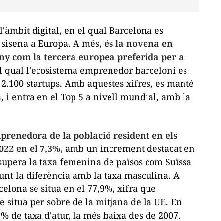
l'àmbit digital, en el qual Barcelona es
i sisena a Europa. A més,
és la novena en
 any com
la tercera europea preferida
per a
l qual l'ecosistema emprenedor barceloní es
 2.100
startups
. Amb aquestes xifres, es manté
, i entra en el
Top 5
a nivell mundial, amb
la
mprenedora de la població resident en els
022 en el 7,3%,
amb un increment destacat en
upera la taxa femenina de països com Suïssa
 punt la diferència amb la taxa masculina. A
celona se situa en el 77,9%, xifra que
se situa per sobre de la mitjana de la UE. En
1% de taxa d'atur, la més baixa des de 2007.