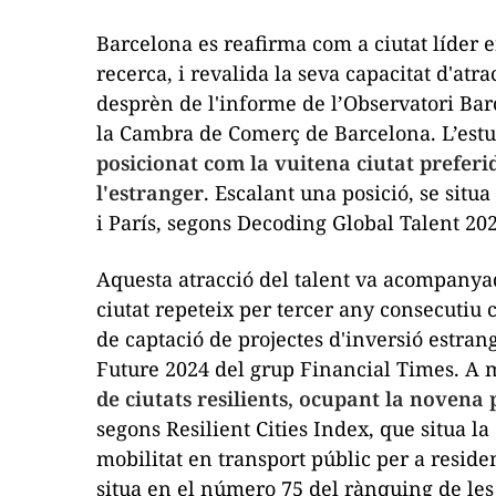
Barcelona es reafirma com a ciutat líder en
recerca, i revalida la seva capacitat d'atra
desprèn de l'informe de l’Observatori Bar
la Cambra de Comerç de Barcelona. L’estu
posicionat com la vuitena ciutat preferi
l'estranger
. Escalant una posició, se situ
i París, segons
Decoding Global Talent 20
Aquesta atracció del talent va acompanyada
ciutat repeteix per tercer any consecutiu 
de captació de projectes d'inversió estra
Future
2024 del grup
Financial Times
. A 
de ciutats resilients, ocupant la novena 
segons
Resilient Cities Index
, que situa l
mobilitat en transport públic per a reside
situa en el número 75 del rànquing de les