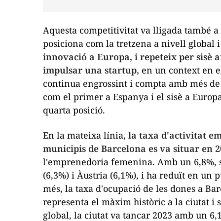
Aquesta competitivitat va lligada també a 
posiciona com la tretzena a nivell global 
innovació a Europa, i repeteix per sisè
impulsar una
startup
,
en un context en e
continua engrossint i
compta amb més de
com el primer a Espanya i el sisè a Europa
quarta posició
.
En la mateixa línia,
la taxa d'activitat e
municipis de Barcelona es va situar en 2
l'emprenedoria femenina. Amb un 6,8%, s
(6,3%) i Àustria (6,1%), i ha reduït en un
més, la taxa d'ocupació de les dones a Bar
representa el màxim històric a la ciutat i 
global, la ciutat va tancar 2023 amb un 6,