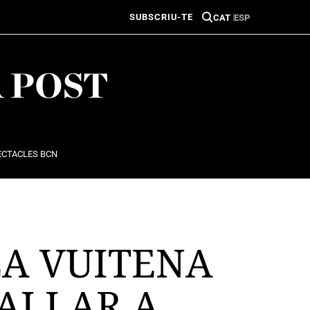
SUBSCRIU-TE
CAT
ESP
ECTACLES BCN
LA VUITENA
BALLAR A