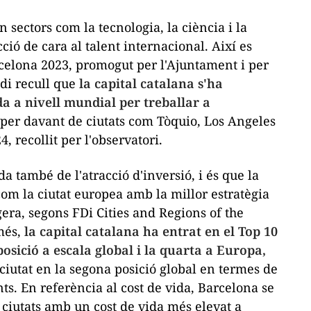
 sectors com la tecnologia, la ciència i la
cció de cara al talent internacional. Així es
celona 2023, promogut per l'Ajuntament i per
di recull que
la capital catalana s'ha
da a nivell mundial per treballar a
a per davant de ciutats com Tòquio, Los Angeles
24
, recollit per l'observatori.
 també de l'atracció d'inversió, i és que la
com la ciutat europea amb la millor estratègia
ngera, segons
FDi Cities and Regions of the
més,
la capital catalana ha entrat en el
Top 10
posició a escala global i la quarta a Europa,
a ciutat en la segona posició global en termes de
nts. En referència al cost de vida, Barcelona se
 ciutats amb un cost de vida més elevat a