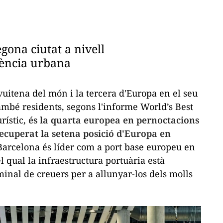
gona ciutat a nivell
gència urbana
 vuitena del món i la tercera d'Europa en el seu
també residents, segons l'informe
World’s Best
urístic,
és la quarta europea en pernoctacions
 recuperat la setena posició d'Europa
en
Barcelona és líder com a port base europeu en
 qual la infraestructura portuària està
inal de creuers per a allunyar-los dels molls